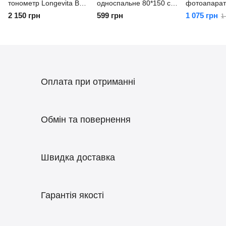
тонометр Longevita BP
односпальне 80*150 см
фотоапарат
1304 в комплекті
Electro
Weifeng WT
2 150 грн
599 грн
1 075 грн
1
адаптер (блок
живлення)
Оплата при отриманні
Обмін та повернення
Швидка доставка
Гарантія якості