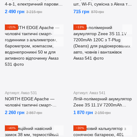
4-в-1, електричний паровий,
шт., Wi-Fi, сумісна з Alexa та
на 6 пляшечок, з HEPA-
Google Home, голосове
2 490 грн
715 грн
3 215 грн
870 грн
фільтром, 2 рівні,
керування, таймер, розклад
універсальний
та моніторинг енергії
−21%
−13%
Артикул: Амаз 531
Артикул: Амаз 541
NORTH EDGE Apache —
Літій-полімерний акумулятор
чоловічі тактичні смарт-
Zeee 3S 11.1V 7200mAh
годинники з альтиметром,
120C з T-Plug (Deans) для
2 260 грн
1 870 грн
2 867 грн
2 150 грн
барометром, компасом,
радіокерованих авто, човнів і
водонепроникні 50 м для
вантажівок
−40%
−30%
активного відпочинку