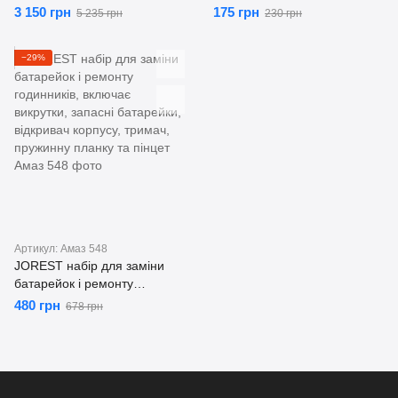
система трекінгу голови для
динаміка, сумісний з Dacia
3 150 грн
175 грн
5 235 грн
230 грн
ArmA, DCS, Dirt, F1, Euro
Dokker, Logan 2, Lodgy,
Truck та Flight Simulator
Sandero 2; Renault Captur,
−29%
Megane 3, Clio 4, Twingo 3,
Wind; Nissan Note, Qashqai
Артикул: Амаз 548
JOREST набір для заміни
батарейок і ремонту
годинників, включає
480 грн
678 грн
викрутки, запасні батарейки,
відкривач корпусу, тримач,
пружинну планку та пінцет