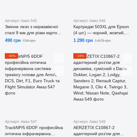
Артикул: Амаз 545
Артикул: Амаз 546
Змінне лезо з нержавіючої
Картриджі 503XL для Epson
сталі 9 мм для різки картоплі
(4 шт.) — чорний, жовтий,
фрі, огірків, моркви,
блакитний, пурпурний,
490 грн
1 290 грн
734 грн
1 675 грн
баклажанів та овочів
сумісні з XP-5200, XP-5205,
WF-2960, WF-2965
−40%
−24%
Артикул: Амаз 547
Артикул: Амаз 549
TrackNP/5 6DOF професійна
AERZETIX C10867-2
оптична інфрачервона
адаптерний роз’єм для