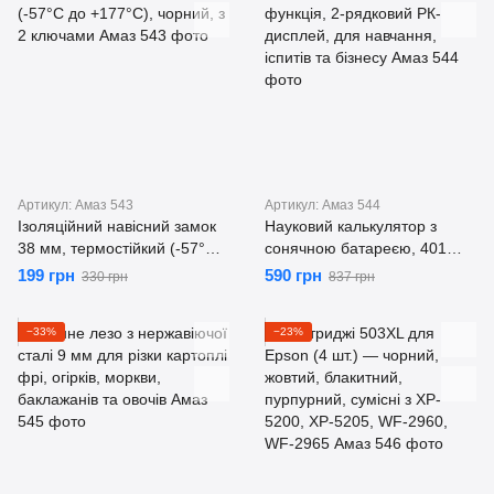
Артикул: Амаз 543
Артикул: Амаз 544
Ізоляційний навісний замок
Науковий калькулятор з
38 мм, термостійкий (-57°C
сонячною батареєю, 401
до +177°C), чорний, з 2
функція, 2-рядковий РК-
199 грн
590 грн
330 грн
837 грн
ключами
дисплей, для навчання,
іспитів та бізнесу
−33%
−23%