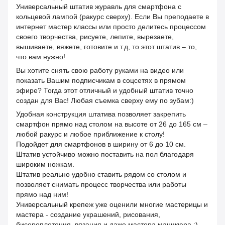
Универсальный штатив журавль для смартфона с
кольцевой лампой (ракурс сверху). Если Вы преподаете в
интернет мастер классы или просто делитесь процессом
своего творчества, рисуете, лепите, вырезаете,
вышиваете, вяжете, готовите и т.д, то этот штатив – то,
что вам нужно!
Вы хотите снять свою работу руками на видео или
показать Вашим подписчикам в соцсетях в прямом
эфире? Тогда этот отличный и удобный штатив точно
создан для Вас! Любая съемка сверху ему по зубам:)
Удобная конструкция штатива позволяет закрепить
смартфон прямо над столом на высоте от 26 до 165 см –
любой ракурс и любое приближение к столу!
Подойдет для смартфонов в ширину от 6 до 10 см.
Штатив устойчиво можно поставить на пол благодаря
широким ножкам.
Штатив реально удобно ставить рядом со столом и
позволяет снимать процесс творчества или работы
прямо над ним!
Универсальный крепеж уже оценили многие мастерицы и
мастера - создание украшений, рисования,
бисероплетения, вязания и даже мастера маникюра :)