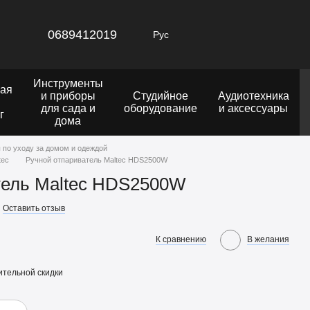
0689412019
Рус
Инструменты
ая
и приборы
Студийное
Аудиотехника
для сада и
оборудование
и аксессуары
г
дома
 по уходу за домом и одеждой
tec
Ручной отпариватель Maltec HDS2500W
тель Maltec HDS2500W
Оставить отзыв
К сравнению
В желания
тельной скидки