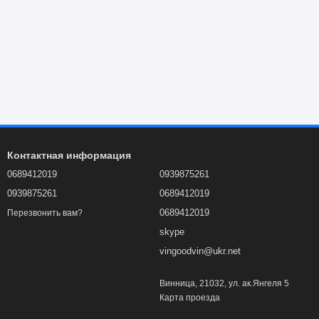
Контактная информация
0689412019
0939875261
0939875261
0689412019
0689412019
Перезвонить вам?
skype
vingoodvin@ukr.net
Винница, 21032, ул. ак.Янгеля 5
Карта проезда