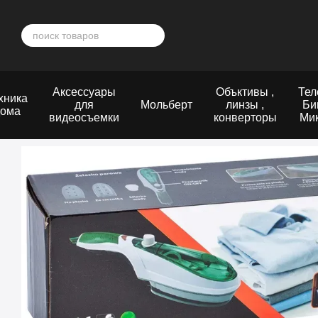
Перейти к основному контенту
Аксессуары
Объктивы ,
Тел
хника
для
Мольберт
линзы ,
Би
дома
видеосъемки
конверторы
Ми