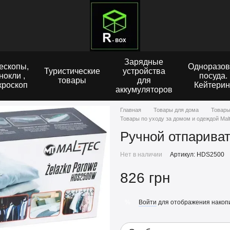
Зарядные
ескопы,
Одноразов
Туристические
устройства
нокли ,
посуда.
товары
для
кроскоп
Кейтерин
аккумуляторов
Главная
Товары для дома
Товары
Товары по уходу за домом и одеждой Mal
Ручной отпарива
Нет в наличии
Артикул: HDS2500
826 грн
Войти
для отображения накопи
%