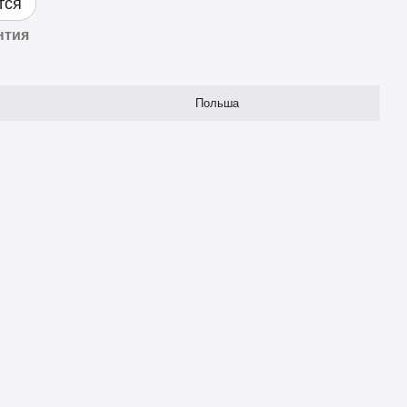
тся
нтия
Польша