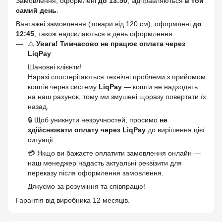
Замовлення, оформлені
до 13:50
, відправляються
в той
самий день
.
Вантажні замовлення (товари від 120 см), оформлені
до
12:45
, також надсилаються в день оформлення.
⚠️
Увага! Тимчасово не працює оплата через
LiqPay
Шановні клієнти!
Наразі спостерігаються технічні проблеми з прийомом
коштів через систему
LiqPay
— кошти не надходять
на наш рахунок, тому ми змушені щоразу повертати їх
назад.
🔒 Щоб уникнути незручностей, просимо
не
здійснювати оплату через LiqPay
до вирішення цієї
ситуації.
💳 Якщо ви бажаєте оплатити замовлення онлайн —
наш менеджер надасть актуальні реквізити для
переказу після оформлення замовлення.
Дякуємо за розуміння та співпрацю!
Гарантія від виробника 12 месяців.