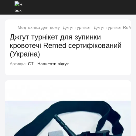
Медтехніка для дому
Джгут турнікет
Джгут турнікет ReMe
Джгут турнікет для зупинки
кровотечі Remed сертифікований
(Україна)
Артикул:
G7
Написати відгук