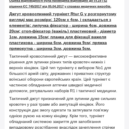
Оцінка відповідності була проведена відповідно до ст.19 і 52
рішення ЄС 745/2017 від 05.04.2017 у справах медичних виробів.
Джгут кровоспинний турнікет Rtur G у розгорнутому
вигляді має розміри: 120см х 4см, і складається з
елементів: липучка фіксатор - ширина 4см, довжина
20см; стоп-фіксатор (важіль) пластиковий - діаметр
1см, довжина 15см; планка для фіксації важеля
пластикова - ширина 6см, довжина 9см; пряжка
прямокутна - ширина 3см, довжина 5см.
Тактичний кровоспинний джгут — високоефективне
рішення для зупинки різних типів кровотеч нижніх і
верхніх кінцівок. Цей тип турнікету є вибором No1 для
більшості армій світу, державних і приватних структур
воїнської оборони європейських країн. Цей турнікет є
частиною обладнання аптечки швидкої медичної
допомоги, рятувальних наборів R1 і тактичної медицини.
Тактичний джгут призначений для зупинки дуже сильних
кровотеч у разі травм або ампутацій кінцівок. Його
конструкція дає змогу одягати та затягувати пов'язку
однією рукою на кожну кінцівку. Крім того, турнікет
обладнаний системою закриття для запобігання
випадковому розстібанню внаслідок зачеплення стрічки