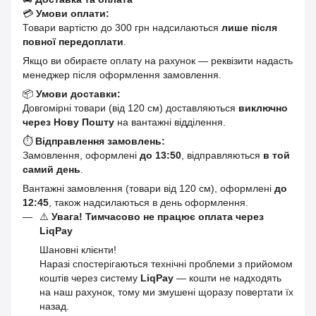
💳
Умови оплати:
Товари вартістю до 300 грн надсилаються
лише після
повної передоплати
.
Якщо ви обираєте оплату на рахунок — реквізити надасть
менеджер після оформлення замовлення.
📦
Умови доставки:
Довгомірні товари (від 120 см) доставляються
виключно
через Нову Пошту
на вантажні відділення.
⏱
Відправлення замовлень:
Замовлення, оформлені
до 13:50
, відправляються
в той
самий день
.
Вантажні замовлення (товари від 120 см), оформлені
до
12:45
, також надсилаються в день оформлення.
⚠️
Увага! Тимчасово не працює оплата через
LiqPay
Шановні клієнти!
Наразі спостерігаються технічні проблеми з прийомом
коштів через систему
LiqPay
— кошти не надходять
на наш рахунок, тому ми змушені щоразу повертати їх
назад.