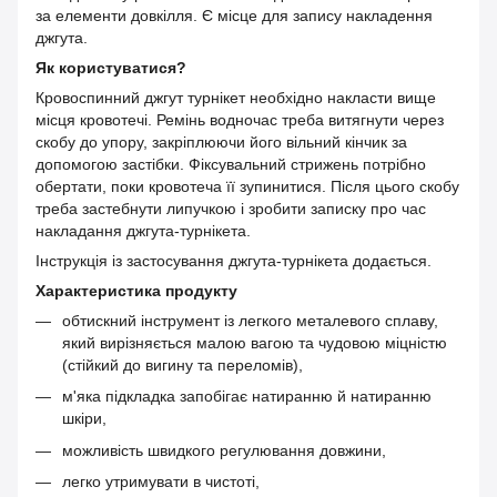
за елементи довкілля. Є місце для запису накладення
джгута.
Як користуватися?
Кровоспинний джгут турнікет необхідно накласти вище
місця кровотечі. Ремінь водночас треба витягнути через
скобу до упору, закріплюючи його вільний кінчик за
допомогою застібки. Фіксувальний стрижень потрібно
обертати, поки кровотеча її зупинитися. Після цього скобу
треба застебнути липучкою і зробити записку про час
накладання джгута-турнікета.
Інструкція із застосування джгута-турнікета додається.
Характеристика продукту
обтискний інструмент із легкого металевого сплаву,
який вирізняється малою вагою та чудовою міцністю
(стійкий до вигину та переломів),
м'яка підкладка запобігає натиранню й натиранню
шкіри,
можливість швидкого регулювання довжини,
легко утримувати в чистоті,