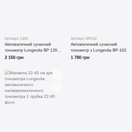
Артикул: 1304
Артикул: BP102
Автоматичний сучасний
Автоматичний сучасний
тонометр Longevita BP 1304
тонометр з Longevita BP-102
в комплекті адаптер (блок
2 150 грн
1 780 грн
живлення)