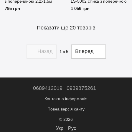
з поперечиною 2.2х1,5м
LS-5002 стійка з поперечкою
795 грн
1 056 грн
Показати ще 20 товарів
Назад
Вперед
1
з 5
0689412019
0939875261
Контактна інформація
Повна версія сайту
© 2026
Укр
Рус