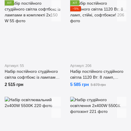
ХІТ
ХІТ
−5%
Артикул: 55
Артикул: 206
Набір постійного студійного
Набір постійного студійного
світла софтбокс із лампами
світла 1120 Вт: 8 ламп,
в комплекті 2х150 W
стійкі, софтбокси!
2 515 грн
5 585 грн
5 879 грн