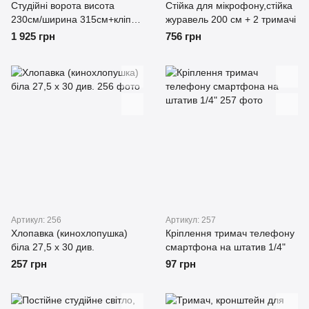
Студійні ворота висота
Стійка для мікрофону,стійка
230см/ширина 315см+кліпси
журавель 200 см + 2 тримачі
2штуки.
1 925 грн
756 грн
Артикул: 256
Артикул: 257
Хлопавка (кинохлопушка)
Кріплення тримач телефону
біла 27,5 х 30 див.
смартфона на штатив 1/4"
257 грн
97 грн