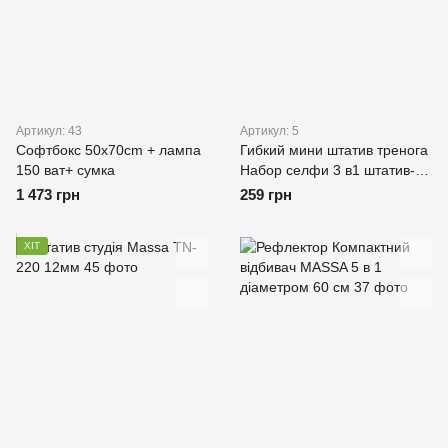
Артикул: 43
Артикул: 5
Софтбокс 50x70cm + лампа
Гибкий мини штатив тренога
150 ват+ сумка
Набор селфи 3 в1 штатив-
Bluetooth-крепление
1 473 грн
259 грн
ХІТ