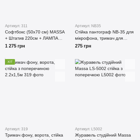
Артикул: 311
Артикул: NB35
Софтбокс (50х70 см) MASSA
Стійка пантограф NB-35 для
+ Штатив 220см + ЛАМПА
мікрофона, тримач для
150W
мікрофона
1 275 грн
275 грн
ХІТ
Артикул: 319
Артикул: L5002
Тримач фону, ворота, стійка
Журавель студійний Massa