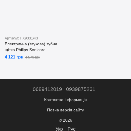
Артикул: HX9331/43
Електрична (звукова) зубна
щітка Philips Sonicare
DiamondClean HX9331/43
4 121 грн
4 579 грн
0689412019
0939875261
Контактна інформація
Повна версія сайту
© 2026
Укр
Рус