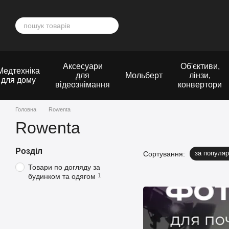
Перейти до основного контенту
Аксесуари
Об'єктиви,
Медтехніка
для
Мольберт
лінзи,
для дому
відеознімання
конвертори
Головна
Rowenta
Rowenta
Розділ
за популяр
Сортування:
Товари по догляду за
1
будинком та одягом