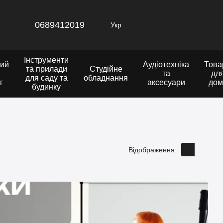
0689412019
Укр
Інструменти
ий
Аудіотехніка
Това
та прилади
Студійне
та
дл
для саду та
обладнання
г
аксесуари
дом
будинку
Відображення: