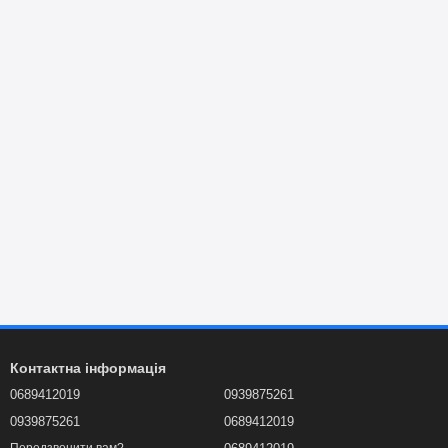
Контактна інформація
0689412019
0939875261
0939875261
0689412019