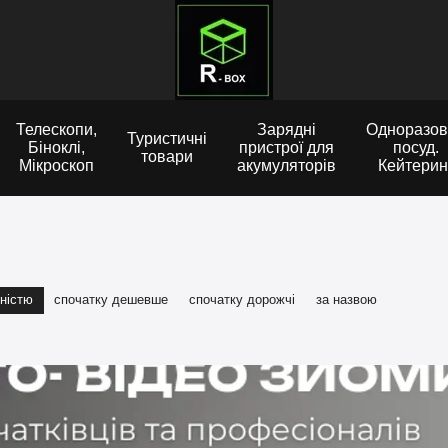
Телескопи,
Зарядні
Одноразов
Туристичні
Біноклі,
пристрої для
посуд.
товари
Мікроскоп
акумуляторів
Кейтерин
ністю
спочатку дешевше
спочатку дорожчі
за назвою