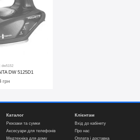
: dw5152
NTA DW 5125D1
4 грн
Каталог
Клієнтам
Рюкзаки та сумки
Вхід до кабінету
Аксесуари для телефонів
Про нас
Медтехніка для дому
Оплата і доставка