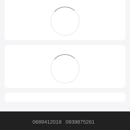
0689412019
0939875261