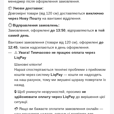
менеджер після оформлення замовлення.
📦
Умови доставки:
Довгомірні товари (від 120 см) доставляються
виключно
через Нову Пошту
на вантажні відділення.
⏱
Відправлення замовлень:
Замовлення, оформлені
до 13:50
, відправляються
в той
самий день
.
Вантажні замовлення (товари від 120 см), оформлені
до
12:45
, також надсилаються в день оформлення.
⚠️
Увага! Тимчасово не працює оплата через
LiqPay
Шановні клієнти!
Наразі спостерігаються технічні проблеми з прийомом
коштів через систему
LiqPay
— кошти не надходять
на наш рахунок, тому ми змушені щоразу повертати їх
назад.
🔒 Щоб уникнути незручностей, просимо
не
здійснювати оплату через LiqPay
до вирішення цієї
ситуації.
💳 Якщо ви бажаєте оплатити замовлення онлайн —
наш менеджер надасть актуальні реквізити для