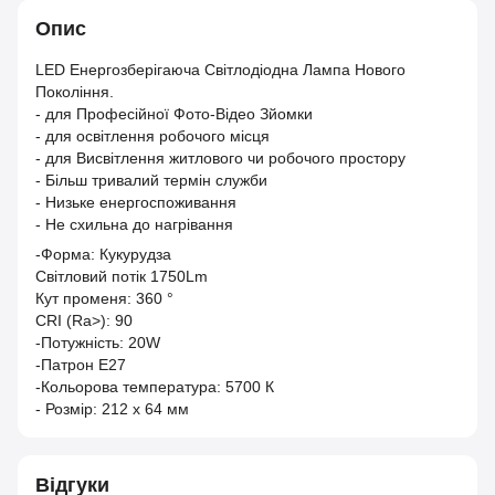
Опис
LED Енергозберігаюча Світлодіодна Лампа Нового
Покоління.
- для Професійної Фото-Відео Зйомки
- для освітлення робочого місця
- для Висвітлення житлового чи робочого простору
- Більш тривалий термін служби
- Низьке енергоспоживання
- Не схильна до нагрівання
-Форма: Кукурудза
Світловий потік 1750Lm
Кут променя: 360 °
CRI (Ra>): 90
-Потужність: 20W
-Патрон Е27
-Кольорова температура: 5700 К
- Розмір: 212 х 64 мм
Відгуки