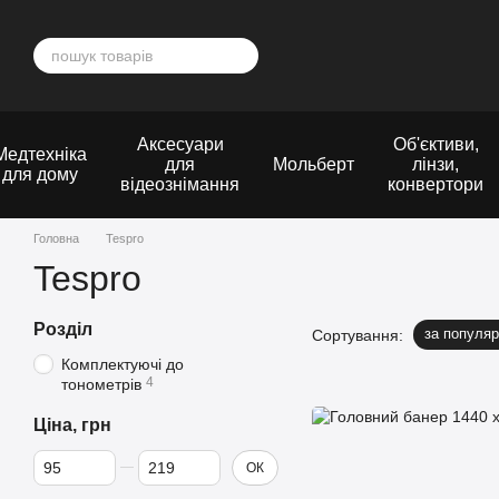
Перейти до основного контенту
Аксесуари
Об'єктиви,
Медтехніка
для
Мольберт
лінзи,
для дому
відеознімання
конвертори
Головна
Tespro
Tespro
Розділ
за популяр
Сортування:
Комплектуючі до
4
тонометрів
Ціна, грн
Від Ціна, грн
До Ціна, грн
ОК