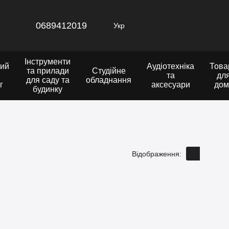
0689412019
Укр
Інструменти
ий
Аудіотехніка
Това
та прилади
Студійне
та
дл
для саду та
обладнання
г
аксесуари
дом
будинку
Відображення: