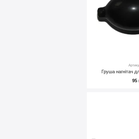
Артик
Груша нагнітач 
95