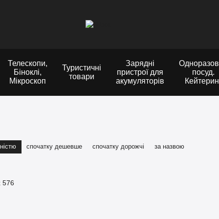
Телескопи,
Зарядні
Одноразов
Туристичні
Біноклі,
пристрої для
посуд.
товари
Мікроскоп
акумуляторів
Кейтерин
ністю
спочатку дешевше
спочатку дорожчі
за назвою