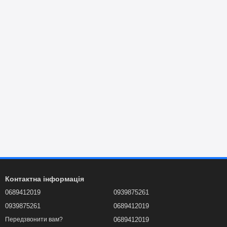
Контактна інформація
0689412019
0939875261
0939875261
0689412019
0689412019
Передзвонити вам?