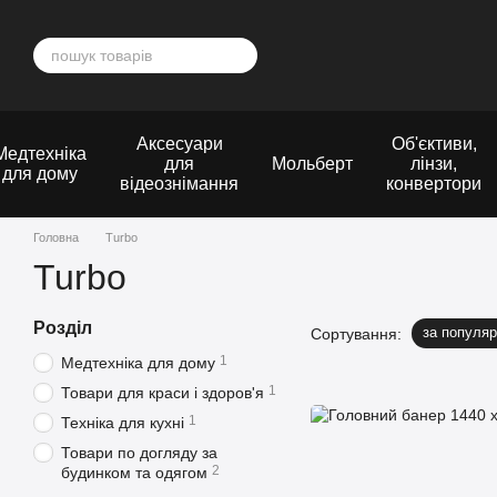
Перейти до основного контенту
Аксесуари
Об'єктиви,
Медтехніка
для
Мольберт
лінзи,
для дому
відеознімання
конвертори
Головна
Turbo
Turbo
Розділ
за популяр
Сортування:
1
Медтехніка для дому
1
Товари для краси і здоров'я
1
Техніка для кухні
Товари по догляду за
2
будинком та одягом