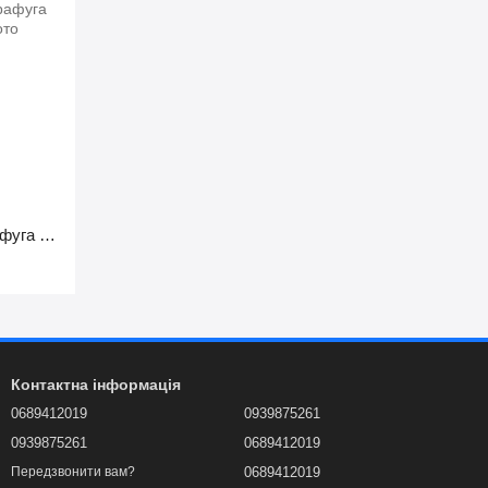
Картоплечистка електрична, центрафуга для сушіння зелені 85ват
Контактна інформація
0689412019
0939875261
0939875261
0689412019
0689412019
Передзвонити вам?