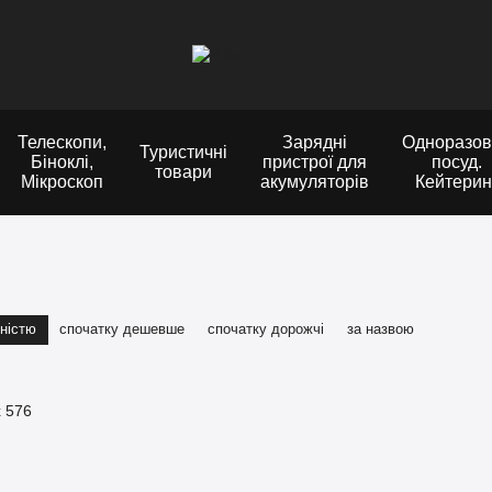
Телескопи,
Зарядні
Одноразов
Туристичні
Біноклі,
пристрої для
посуд.
товари
Мікроскоп
акумуляторів
Кейтерин
ністю
спочатку дешевше
спочатку дорожчі
за назвою