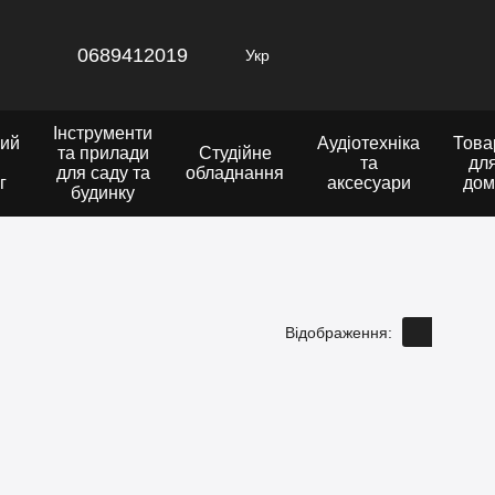
0689412019
Укр
Інструменти
ий
Аудіотехніка
Това
та прилади
Студійне
та
дл
для саду та
обладнання
г
аксесуари
дом
будинку
Відображення: