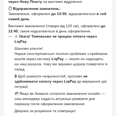
через Нову Пошту
на вантажні відділення.
⏱
Відправлення замовлень:
Замовлення, оформлені
до 13:50
, відправляються
в той
самий день
.
Вантажні замовлення (товари від 120 см), оформлені
до
12:45
, також надсилаються в день оформлення.
⚠️
Увага! Тимчасово не працює оплата через
LiqPay
Шановні клієнти!
Наразі спостерігаються технічні проблеми з прийомом
коштів через систему
LiqPay
— кошти не надходять
на наш рахунок, тому ми змушені щоразу повертати їх
назад.
🔒 Щоб уникнути незручностей, просимо
не
здійснювати оплату через LiqPay
до вирішення цієї
ситуації.
💳 Якщо ви бажаєте оплатити замовлення онлайн —
наш менеджер надасть актуальні реквізити для
переказу після оформлення замовлення.
Дякуємо за розуміння та співпрацю!