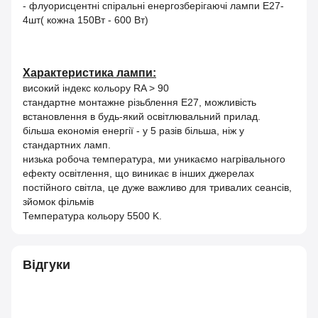
- флуорисцентні спіральні енергозберігаючі лампи E27-
4шт( кожна 150Вт - 600 Вт)
Характеристика лампи:
високий індекс кольору RA > 90
стандартне монтажне різьблення E27, можливість
встановлення в будь-який освітлювальний прилад.
більша економія енергії - у 5 разів більша, ніж у
стандартних ламп.
низька робоча температура, ми уникаємо нагрівального
ефекту освітлення, що виникає в інших джерелах
постійного світла, це дуже важливо для тривалих сеансів,
зйомок фільмів
Температура кольору 5500 K.
Відгуки