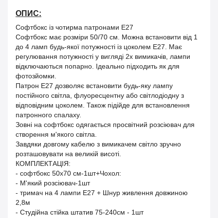
ОПИС:
Софтбокс із чотирма патронами Е27
Софтбокс має розміри 50/70 см. Можна встановити від 1
до 4 ламп будь-якої потужності із цоколем Е27. Має
регулювання потужності у вигляді 2х вимикачів, лампи
відключаються попарно. Ідеально підходить як для
фотозйомки.
Патрон Е27 дозволяє встановити будь-яку лампу
постійного світла, флуоресцентну або світлодіодну з
відповідним цоколем. Також підійде для встановлення
патронного спалаху.
Зовні на софтбокс одягається просвітний розсіювач для
створення м'якого світла.
Завдяки довгому кабелю з вимикачем світло зручно
розташовувати на великій висоті.
КОМПЛЕКТАЦІЯ:
- софтбокс 50x70 см-1шт+Чохол:
- М'який розсіювач-1шт
- тримач на 4 лампи E27 + Шнур живлення довжиною
2,8м
- Студійна стійка штатив 75-240см - 1шт