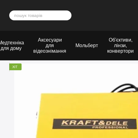
Перейти до основного контенту
Аксесуари
Об'єктиви,
Медтехніка
для
Мольберт
лінзи,
для дому
відеознімання
конвертори
ХІТ