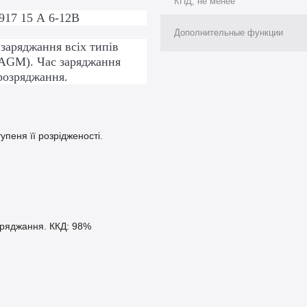
КПД, не менее
917 15 А 6-12В
Дополнительные функции
заряджання всіх типів
AGM). Час заряджання
 розряджання.
упеня її розрідженості.
аряджання. ККД: 98%