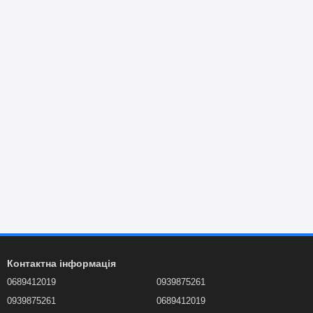
Контактна інформація
0689412019
0939875261
0939875261
0689412019