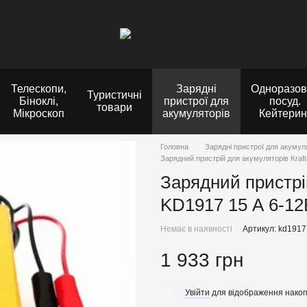
Телескопи,
Зарядні
Одноразов
Туристичні
Біноклі,
пристрої для
посуд.
товари
Мікроскоп
акумуляторів
Кейтерин
Головна
Зарядні пристрої для акумул
Зарядний пристрій для акумуляторів Kraf
Зарядний пристрі
KD1917 15 А 6-12
Немає в наявності
Артикул: kd1917
1 933 грн
Увійти
для відображення накоп
%