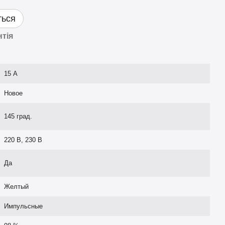
ться
нтія
15 А
Новое
145 град.
220 В, 230 В
Да
Желтый
Импульсные