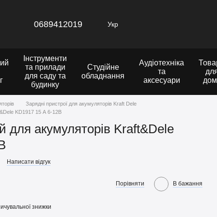
0689412019
Укр
Інструменти
ий
Аудіотехніка
Това
та прилади
Студійне
та
дл
для саду та
обладнання
г
аксесуари
дом
будинку
яторів
Зарядні пристрої для акумуляторів Kraft Dele
t&Dele KD1917 15 А 6-12В
й для акумуляторів Kraft&Dele
В
Написати відгук
Порівняти
В бажання
ичувальної знижки